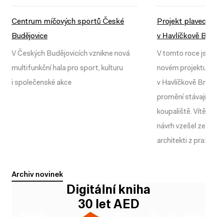
Centrum míčových sportů České
Centrum míčových sportů České
Projekt plavecké
Projekt plavecké
Budějovice
Budějovice
v Havlíčkově Bro
v Havlíčkově Bro
V Českých Budějovicích vznikne nová
V tomto roce jsme 
multifunkční hala pro sport, kulturu
novém projektu P
i společenské akce
v Havlíčkově Brodě
promění stávající a
koupaliště. Vítězný
návrh vzešel ze sou
architekti z pražs
Archiv novinek
Archiv novinek
Digitální kniha
30 let AED