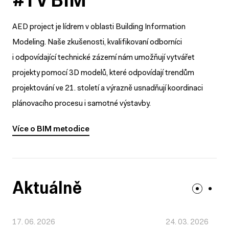
#1 v BIM
AED project je lídrem v oblasti Building Information
Modeling. Naše zkušenosti, kvalifikovaní odborníci
i odpovídající technické zázemí nám umožňují vytvářet
projekty pomocí 3D modelů, které odpovídají trendům
projektování ve 21. století a výrazně usnadňují koordinaci
plánovacího procesu i samotné výstavby.
Více o BIM metodice
Více o BIM metodice
Aktuálně
17. 06. 2026
24. 03. 2026