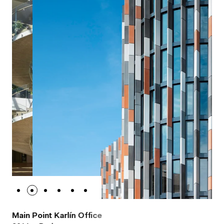
M
a
i
n
P
o
i
n
t
K
a
r
l
í
n
O
f
f
i
c
e