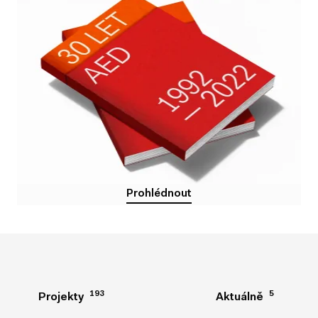
Prohlédnout
Prohlédnout
193
193
5
5
Projekty
Projekty
Aktuálně
Aktuálně