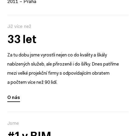
2
0
1
1
–
P
r
a
h
a
Již více než
33 let
Za tu dobu jsme vyrostli nejen co do kvality a škály
nabízených služeb, ale přirozeně i do šířky. Dnes patříme
mezi velké projekční firmy s odpovídajícím obratem
a počtem více než 90 lidí.
O nás
O nás
Jsme