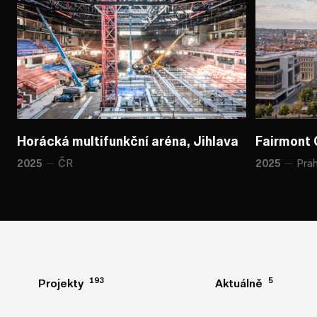
Horácká multifunkční aréna, Jihlava
Horácká multifunkční aréna, Jihlava
Fairmont 
Fairmont 
ČR
Pra
2025
2025
193
193
5
5
Projekty
Projekty
Aktuálně
Aktuálně