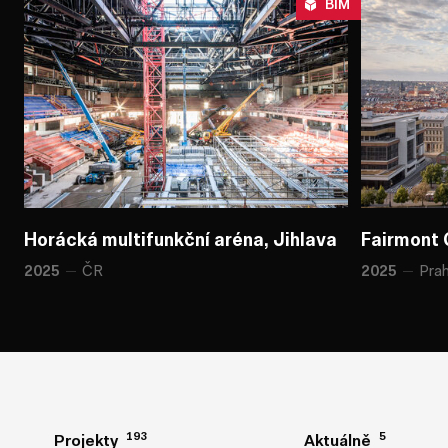
BIM
Horácká multifunkční aréna, Jihlava
Horácká multifunkční aréna, Jihlava
Fairmont 
Fairmont 
ČR
Pra
2025
2025
193
193
5
5
Projekty
Projekty
Aktuálně
Aktuálně