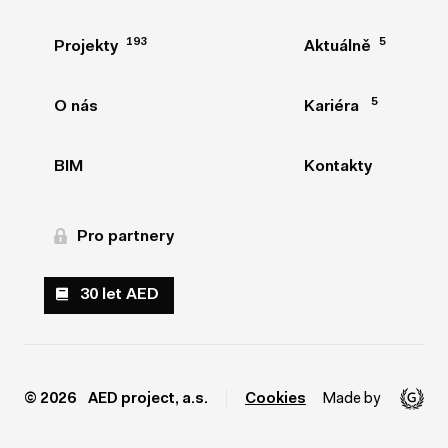
193
193
5
5
Projekty
Projekty
Aktuálně
Aktuálně
5
5
O nás
O nás
Kariéra
Kariéra
BIM
BIM
Kontakty
Kontakty
Pro partnery
Pro partnery
30 let AED
30 let AED
© 2026 AED project, a.s.
Cookies
Made by